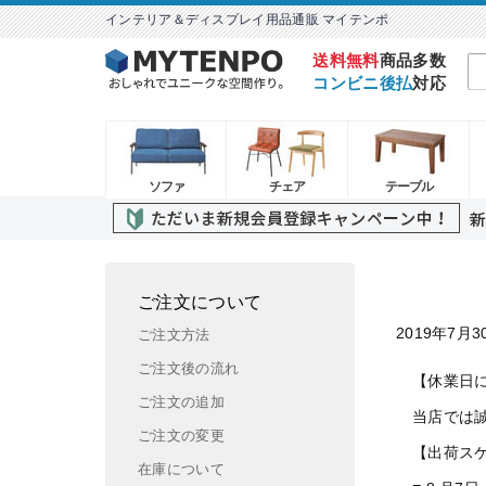
インテリア＆ディスプレイ用品通販 マイテンポ
送料無料
商品多数
コンビニ後払
対応
ソファ
チェア
テーブル
ご注文について
2019年7月3
ご注文方法
ご注文後の流れ
【休業日
ご注文の追加
当店では誠
ご注文の変更
【出荷ス
在庫について