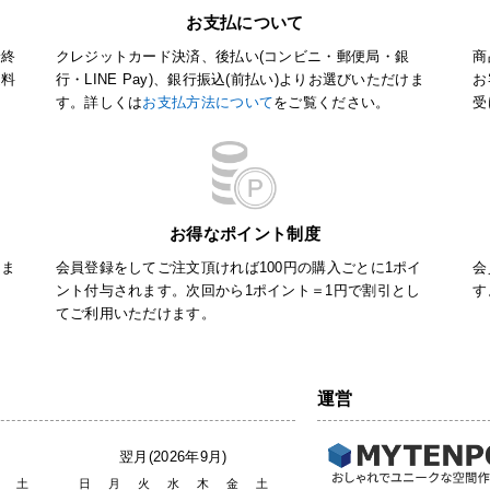
お支払について
最終
クレジットカード決済、後払い(コンビニ・郵便局・銀
商
送料
行・LINE Pay)、銀行振込(前払い)よりお選びいただけま
お
す。詳しくは
お支払方法について
をご覧ください。
受
お得なポイント制度
りま
会員登録をしてご注文頂ければ100円の購入ごとに1ポイ
会
さ
ント付与されます。次回から1ポイント＝1円で割引とし
す
てご利用いただけます。
運営
翌月(2026年9月)
土
日
月
火
水
木
金
土