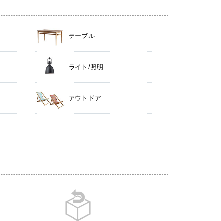
テーブル
ライト/照明
アウトドア