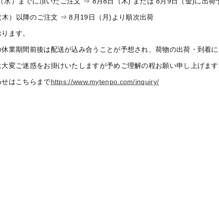
7日（水）までに頂いたご注文 ⇒ 8月8日（木) または 8月9日（金)に出荷
日（木）以降のご注文 ⇒ 8月19日（月)より順次出荷
おります。
の休業期間前後は配送が込み合うことが予想され、荷物の出荷・到着に
は大変ご迷惑をお掛けいたしますが予めご理解の程お願い申し上げます
わせはこちらまで
https://www.mytenpo.com/inquiry/