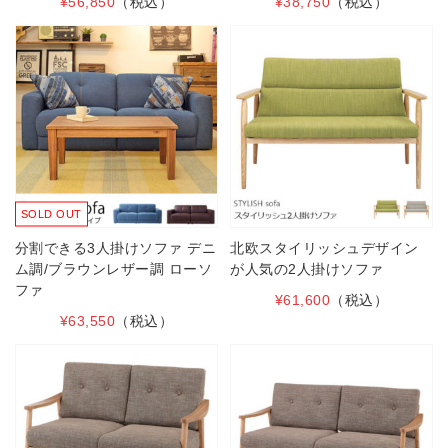
¥56,850
（税込）
¥38,750
（税込）
SOLD OUT
分割できる3人掛けソファ デニ
北欧スタイリッシュデザイン
ム調/ブラウンレザー調 ローソ
が人気の2人掛けソファ
ファ
¥61,600
（税込）
¥63,550
（税込）