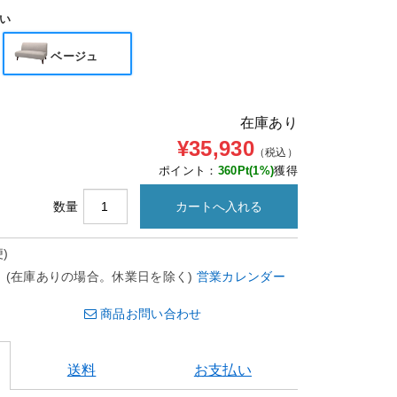
い
ベージュ
在庫あり
¥35,930
（税込）
ポイント：
360
Pt(1%)
獲得
数量
)
。(在庫ありの場合。休業日を除く)
営業カレンダー
商品お問い合わせ
送料
お支払い