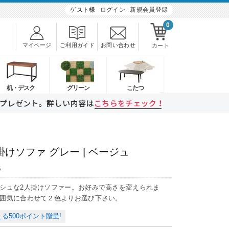
ゲスト様
ログイン
新規会員登録
0
マイページ
ご利用ガイド
お問い合わせ
カート
机・デスク
グリーン
こたつ
掛けソファ グレー | ベージュ
6
シュな2人掛けソファー。お好みで高さを変えられま
囲気に合わせて２色よりお選び下さい。
る500ポイント贈呈!