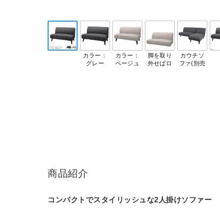
カラー：
カラー：
脚を取り
カウチソ
グレー
ベージュ
外せばロ
ファ(別売
ータイプ
り)と組み
としても
合わせも
使用でき
おすす
ます。
め。
商品紹介
コンパクトでスタイリッシュな2人掛けソファー