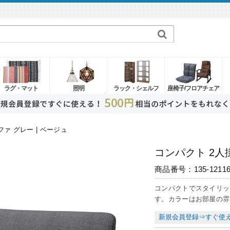
ラグ・マット
照明
ラック・シェルフ
座椅子/フロアチェア
ファ グレー | ベージュ
コンパクト 2人
商品番号：135-1211
コンパクトでスタイリッ
関連商品
す。カラーはお部屋の雰
￥34,280
新規会員登録⇒すぐ使え