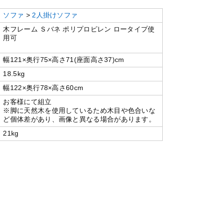
ソファ
>
2人掛けソファ
木フレーム Ｓバネ ポリプロピレン ロータイプ使
用可
幅121×奥行75×高さ71(座面高さ37)cm
18.5kg
幅122×奥行78×高さ60cm
お客様にて組立
※脚に天然木を使用しているため木目や色合いな
ど個体差があり、画像と異なる場合があります。
21kg