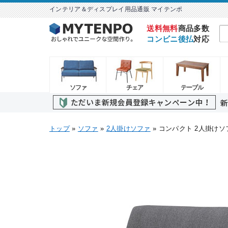
インテリア＆ディスプレイ用品通販 マイテンポ
送料無料
商品多数
コンビニ後払
対応
ソファ
チェア
テーブル
トップ
»
ソファ
»
2人掛けソファ
» コンパクト 2人掛けソ