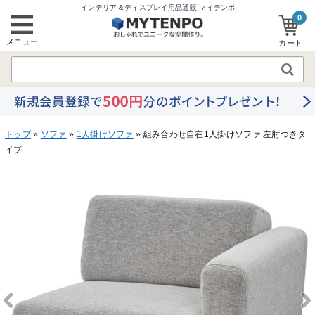
インテリア＆ディスプレイ用品通販 マイテンポ
0
メニュー
カート
トップ
»
ソファ
»
1人掛けソファ
» 組み合わせ自在1人掛けソファ 左肘つきタ
イプ