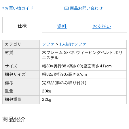
お買い物ガイド
商品お問い合わせ
仕様
送料
お支払い
カテゴリ
ソファ
>
1人掛けソファ
材質
木フレーム Sバネ ウィービングベルト ポリ
エステル
サイズ
幅80×奥行88×高さ69(座面高さ41)cm
梱包サイズ
幅82x奥行90x高さ67cm
備考
完成品(脚のみ取り付け)
重量
20kg
梱包重量
22kg
商品紹介