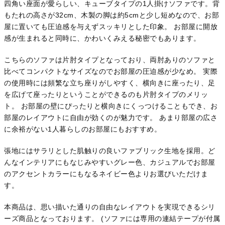
四角い座面が愛らしい、キューブタイプの1人掛けソファです。背
もたれの高さが32cm、木製の脚は約5cmと少し短めなので、お部
屋に置いても圧迫感を与えずスッキリとした印象。 お部屋に開放
感が生まれると同時に、かわいくみえる秘密でもあります。
こちらのソファは片肘タイプとなっており、両肘ありのソファと
比べてコンパクトなサイズなのでお部屋の圧迫感が少なめ。 実際
の使用時には頻繁な立ち座りがしやすく、横向きに座ったり、足
を広げて座ったりということができるのも片肘タイプのメリッ
ト。 お部屋の壁にぴったりと横向きにくっつけることもでき、お
部屋のレイアウトに自由が効くのが魅力です。 あまり部屋の広さ
に余裕がない1人暮らしのお部屋にもおすすめ。
張地にはサラリとした肌触りの良いファブリック生地を採用。ど
んなインテリアにもなじみやすいグレー色、カジュアルでお部屋
のアクセントカラーにもなるネイビー色よりお選びいただけま
す。
本商品は、思い描いた通りの自由なレイアウトを実現できるシリ
ーズ商品となっております。 (ソファには専用の連結テープが付属