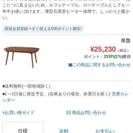
こたつに見えないため、カフェテーブル、ローテーブルとしても一
年中お使い頂けます。薄型石英管ヒーター採用で、しっかりと暖か
い。
新規会員登録⇒すぐ使える500ポイント贈呈!
廃盤
¥25,230
（税込）
ポイント：
253Pt(1%)
獲得
この商品に関するお問い合わせ
■送料
無料(一部地域除く)
■1～2日後に発送予定。(在庫ありの場合。休業日を除く)
営業カレ
ンダー
お買い物ガイド
商品お問い合わせ
仕様
送料
お支払い