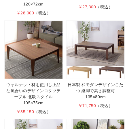
120×72cm
￥27,300
（税込）
￥28,000
（税込）
ウォルナット材を使用し上品
日本製 和モダンデザインこた
な風合いのデザインコタツテ
つ 継脚で高さ調整可
ーブル 北欧スタイル
135×80cm
105×75cm
￥71,750
（税込）
￥35,150
（税込）