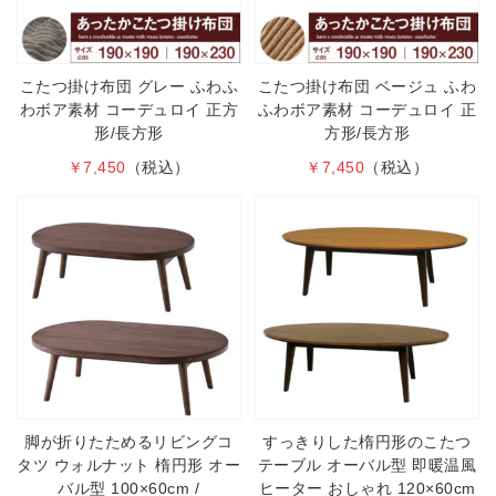
こたつ掛け布団 グレー ふわふ
こたつ掛け布団 ベージュ ふわ
わボア素材 コーデュロイ 正方
ふわボア素材 コーデュロイ 正
形/長方形
方形/長方形
￥7,450
（税込）
￥7,450
（税込）
脚が折りたためるリビングコ
すっきりした楕円形のこたつ
タツ ウォルナット 楕円形 オー
テーブル オーバル型 即暖温風
バル型 100×60cm /
ヒーター おしゃれ 120×60cm