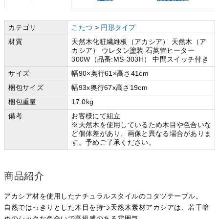
カテゴリ
こたつ
>
円形タイプ
材質
天然木化粧繊維板（アカシア） 天然木（ア
カシア） ウレタン塗装 石英管ヒーター
300W（品番:MS-303H） 中間スイッチ付き
サイズ
幅90×奥行61×高さ41cm
梱包サイズ
幅93x奥行67x高さ19cm
梱包重量
17.0kg
備考
お客様にて組立
※天然木を使用しているため木目や色合いな
ど個体差があり、画像と異なる場合がありま
す。予めご了承ください。
商品紹介
アカシア材を使用したナチュラルスタイルのコタツテーブル。
自然ではっきりとした木目を持つ天然木素材アカシアは、若干暗
めのシックな色合いで高級感のある雰囲気。