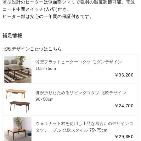
薄型設計のヒーターは側面部ツマミで強弱の温度調節可能。電源
コード中間スイッチ(入/切)付き。
ヒーター部は安心の一年間の保証付きです。
補足情報
北欧デザインこたつはこちら
薄型フラットヒーターコタツ モダンデザイン
105×75cm
￥36,200
脚が折りたためるリビングコタツ 北欧デザイン
90×50cm
￥24,700
ウォルナット材を使用し上品な風合いのデザインコ
タツテーブル 北欧スタイル 75×75cm
￥29,650