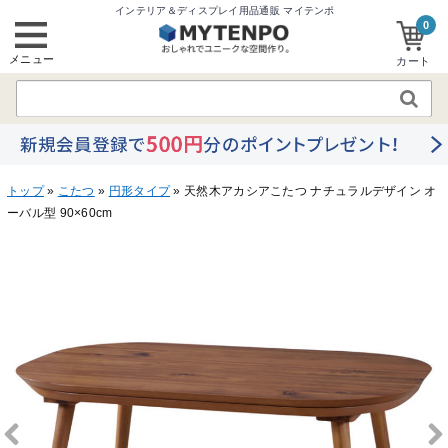
インテリア＆ディスプレイ用品通販 マイテンポ
0
メニュー
カート
トップ
»
こたつ
»
円形タイプ
» 天然木アカシアこたつ ナチュラルデザイン オ
ーバル型 90×60cm