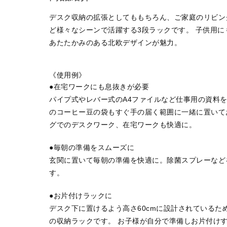
デスク収納の拡張としてももちろん、ご家庭のリビン
ど様々なシーンで活躍する3段ラックです。 子供用
あたたかみのある北欧デザインが魅力。
《使用例》
●在宅ワークにも息抜きが必要
パイプ式やレバー式のA4ファイルなど仕事用の資料
のコーヒー豆の袋もすぐ手の届く範囲に一緒に置いて
グでのデスクワーク、在宅ワークも快適に。
●毎朝の準備をスムーズに
玄関に置いて毎朝の準備を快適に。除菌スプレーなど
す。
●お片付けラックに
デスク下に置けるよう高さ60cmに設計されているた
の収納ラックです。 お子様が自分で準備しお片付け