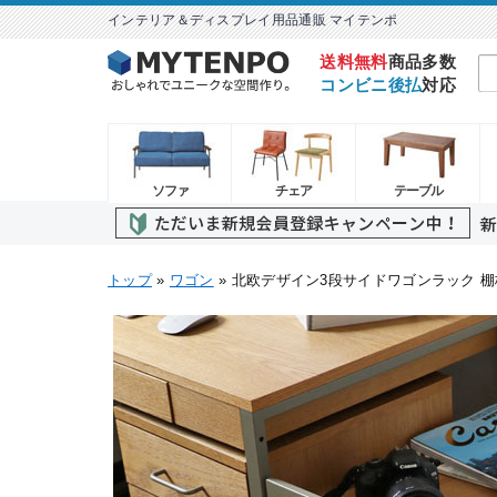
インテリア＆ディスプレイ用品通販 マイテンポ
送料無料
商品多数
コンビニ後払
対応
ソファ
チェア
テーブル
トップ
»
ワゴン
» 北欧デザイン3段サイドワゴンラック 