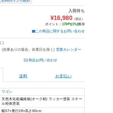
る500ポイント贈呈!
入荷待ち
¥16,980
（税込）
ポイント：
170Pt(1%)
獲得
この商品に関するお問い合わせ
く)
。(在庫ありの場合。休業日を除く)
営業カレンダー
商品お問い合わせ
送料
お支払い
ワゴン
天然木化粧繊維板(オーク材) ラッカー塗装 スチー
ル粉体塗装
幅57×奥行28×高さ60cm