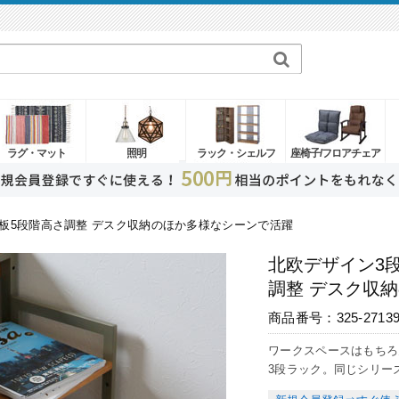
ラグ・マット
照明
ラック・シェルフ
座椅子/フロアチェア
棚板5段階高さ調整 デスク収納のほか多様なシーンで活躍
北欧デザイン3
調整 デスク収
商品番号：325-2713
ワークスペースはもちろ
3段ラック。同じシリー