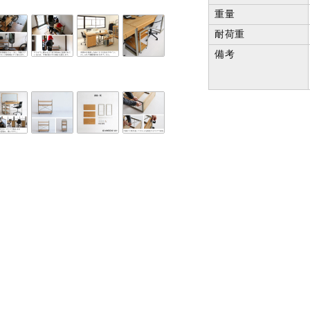
重量
耐荷重
備考