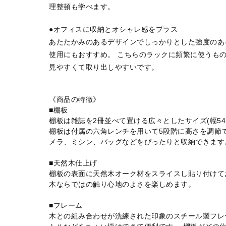
理整頓も学べます。
●オフィスに収納とオシャレ感をプラス
あたたかみのあるデザインでしっかりとした強度のあ
使用にもおすすめ。 こちらのラックに頻繁に使うも
見やすくて取り出しやすいです。
《商品の特徴》
■棚板
棚板は雑誌を2冊並べて置ける広々としたサイズ(幅54.5
棚板は付属の六角レンチを用いて5段階に高さを調節
メラ、ミシン、バッグなどをぴったりと収納できます
■天然木仕上げ
棚板の表面に天然木オーク材をスライスし貼り付けて
木ならではの触り心地のよさを楽しめます。
■フレーム
木との組み合わせが洗練された印象のスチール製フレ