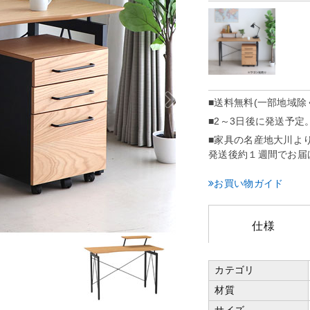
■送料
無料(一部地域除
■2～3日後に発送予定
■家具の名産地大川よ
発送後約１週間でお届
お買い物ガイド
仕様
カテゴリ
材質
サイズ