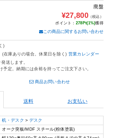
廃盤
¥27,800
（税込）
ポイント：
278Pt(1%)
獲得
この商品に関するお問い合わせ
く)
。(在庫ありの場合。休業日を除く)
営業カレンダー
り発送します。
け予定。納期には余裕を持ってご注文下さい。
商品お問い合わせ
送料
お支払い
机・デスク
>
デスク
オーク突板/MDF スチール(粉体塗装)
幅120×奥行60×高さ90cm (天板までの高さ74cm)