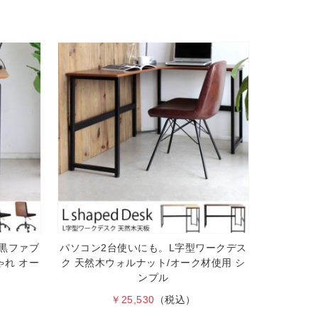
黒ファブ
パソコン2台使いにも。L字型ワークデス
れ オー
ク 天然木ウォルナット/オーク材使用 シ
ンプル
￥25,530
（税込）