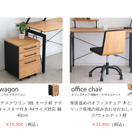
デスクワゴン 3段 オーク材 ナチ
座面低めのオフィスチェア 木と
キャスター付き A4サイズ対応 幅
リック張地の組み合わせがおしゃ
40cm
ク/ウォルナット材
￥20,900
（税込）
￥22,400
（税込）