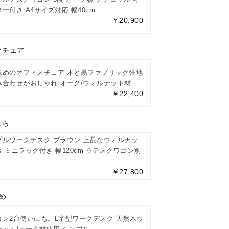
ー付き A4サイズ対応 幅40cm
￥20,900
クチェア
低めのオフィスチェア 木と黒ファブリック張地
み合わせがおしゃれ オーク/ウォルナット材
￥22,400
ちら
プルワークデスク ブラウン 上品なウォルナッ
 ミニラック付き 幅120cm ※デスクワゴン別
￥27,800
め
コン2台使いにも。L字型ワークデスク 天然木ウ