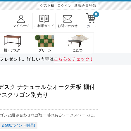
ゲスト様
ログイン
新規会員登録
0
マイページ
ご利用ガイド
お問い合わせ
カート
机・デスク
グリーン
こたつ
デスク ナチュラルなオーク天板 棚付
 ※デスクワゴン別売り
9
ゴンと組み合わせれば統一感のあるワークスペースに。
る500ポイント贈呈!