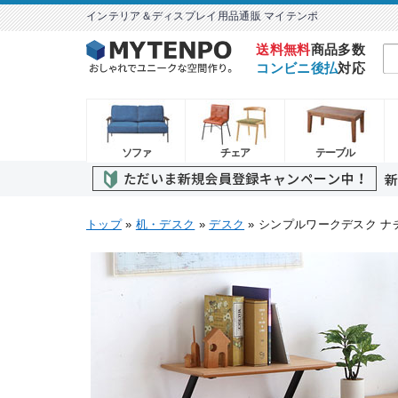
インテリア＆ディスプレイ用品通販 マイテンポ
送料無料
商品多数
コンビニ後払
対応
ソファ
チェア
テーブル
トップ
»
机・デスク
»
デスク
» シンプルワークデスク ナ