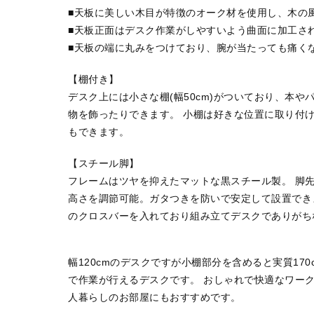
■天板に美しい木目が特徴のオーク材を使用し、木の
■天板正面はデスク作業がしやすいよう曲面に加工さ
■天板の端に丸みをつけており、腕が当たっても痛く
【棚付き】
デスク上には小さな棚(幅50cm)がついており、本
物を飾ったりできます。 小棚は好きな位置に取り付
もできます。
【スチール脚】
フレームはツヤを抑えたマットな黒スチール製。 脚
高さを調節可能。ガタつきを防いで安定して設置でき
のクロスバーを入れており組み立てデスクでありがち
幅120cmのデスクですが小棚部分を含めると実質17
で作業が行えるデスクです。 おしゃれで快適なワー
人暮らしのお部屋にもおすすめです。