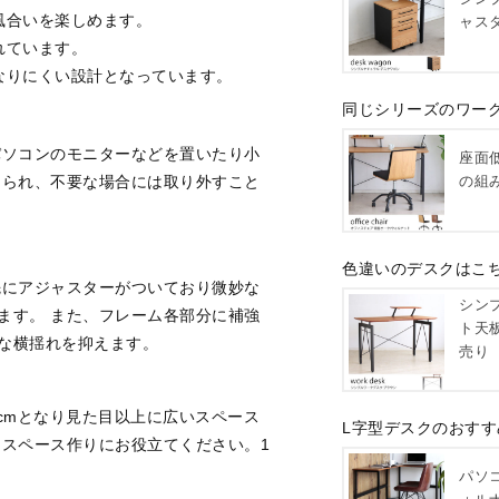
風合いを楽しめます。
ャスタ
れています。
なりにくい設計となっています。
同じシリーズのワー
やパソコンのモニターなどを置いたり小
座面
の組
けられ、不要な場合には取り外すこと
色違いのデスクはこ
先にアジャスターがついており微妙な
シン
ます。 また、フレーム各部分に補強
ト天板
な横揺れを抑えます。
売り
0cmとなり見た目以上に広いスペース
L字型デスクのおすす
クスペース作りにお役立てください。1
パソ