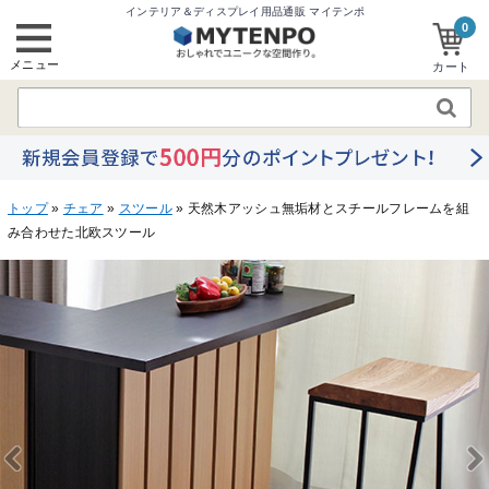
インテリア＆ディスプレイ用品通販 マイテンポ
0
メニュー
カート
トップ
»
チェア
»
スツール
» 天然木アッシュ無垢材とスチールフレームを組
み合わせた北欧スツール