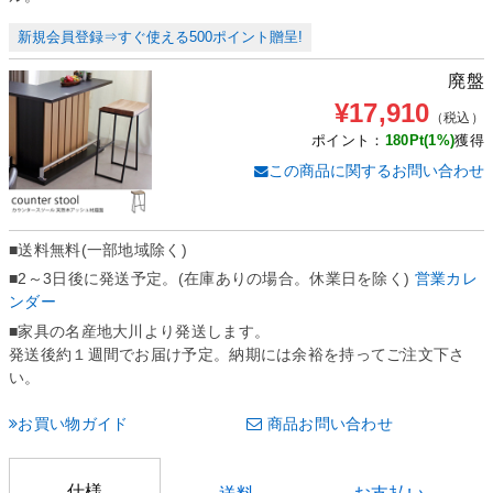
新規会員登録⇒すぐ使える500ポイント贈呈!
廃盤
¥17,910
（税込）
ポイント：
180Pt(1%)
獲得
この商品に関するお問い合わせ
■送料
無料(一部地域除く)
■2～3日後に発送予定。(在庫ありの場合。休業日を除く)
営業カレ
ンダー
■家具の名産地大川より発送します。
発送後約１週間でお届け予定。納期には余裕を持ってご注文下さ
い。
お買い物ガイド
商品お問い合わせ
仕様