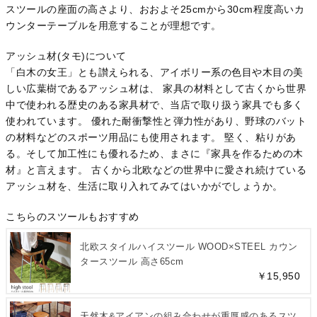
スツールの座面の高さより、おおよそ25cmから30cm程度高いカ
ウンターテーブルを用意することが理想です。
アッシュ材(タモ)について
「白木の女王」とも讃えられる、アイボリー系の色目や木目の美
しい広葉樹であるアッシュ材は、 家具の材料として古くから世界
中で使われる歴史のある家具材で、当店で取り扱う家具でも多く
使われています。 優れた耐衝撃性と弾力性があり、野球のバット
の材料などのスポーツ用品にも使用されます。 堅く、粘りがあ
る。そして加工性にも優れるため、まさに『家具を作るための木
材』と言えます。 古くから北欧などの世界中に愛され続けている
アッシュ材を、生活に取り入れてみてはいかがでしょうか。
こちらのスツールもおすすめ
北欧スタイルハイスツール WOOD×STEEL カウン
タースツール 高さ65cm
￥15,950
天然木&アイアンの組み合わせが重厚感のあるスツ