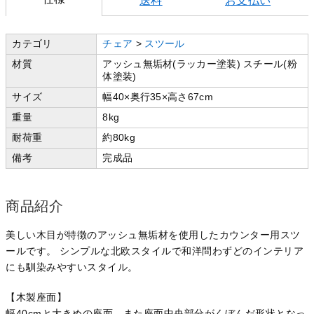
送料
お支払い
カテゴリ
チェア
>
スツール
材質
アッシュ無垢材(ラッカー塗装) スチール(粉
体塗装)
サイズ
幅40×奥行35×高さ67cm
重量
8kg
耐荷重
約80kg
備考
完成品
商品紹介
美しい木目が特徴のアッシュ無垢材を使用したカウンター用スツ
ールです。 シンプルな北欧スタイルで和洋問わずどのインテリア
にも馴染みやすいスタイル。
【木製座面】
幅40cmと大きめの座面。また座面中央部分がくぼんだ形状となっ