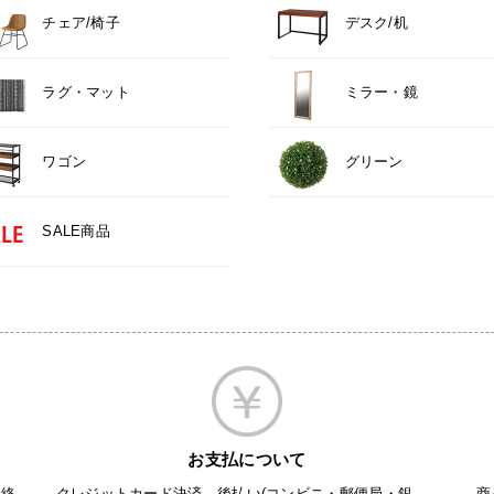
チェア/椅子
デスク/机
ラグ・マット
ミラー・鏡
ワゴン
グリーン
SALE商品
お支払について
最終
クレジットカード決済、後払い(コンビニ・郵便局・銀
商