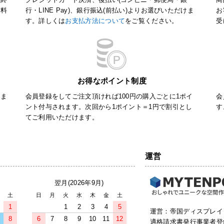
送料
行・LINE Pay)、銀行振込(前払い)よりお選びいただけま
お
す。詳しくは
お支払方法について
をご覧ください。
受
お得なポイント制度
りま
会員登録をしてご注文頂ければ100円の購入ごとに1ポイ
会
さ
ント付与されます。次回から1ポイント＝1円で割引とし
す
てご利用いただけます。
運営
翌月(2026年9月)
土
日
月
火
水
木
金
土
1
1
2
3
4
5
運営：帝国ディスプレイ
8
6
7
8
9
10
11
12
適格請求書発行事業者登録番号