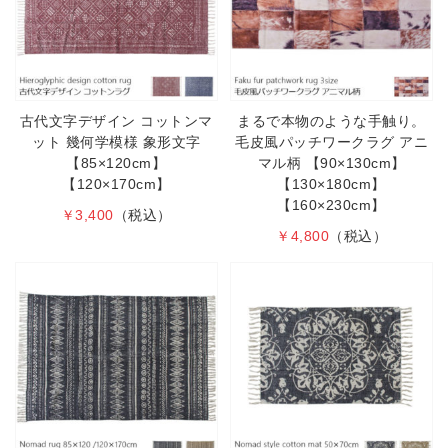
古代文字デザイン コットンマ
まるで本物のような手触り。
ット 幾何学模様 象形文字
毛皮風パッチワークラグ アニ
【85×120cm】
マル柄 【90×130cm】
【120×170cm】
【130×180cm】
【160×230cm】
￥3,400
（税込）
￥4,800
（税込）