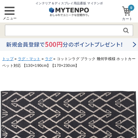
インテリア＆ディスプレイ用品通販 マイテンポ
0
メニュー
カート
トップ
»
ラグ・マット
»
ラグ
» コットンラグ ブラック 幾何学模様 ホットカー
ペット対応 【130×190cm】【170×230cm】