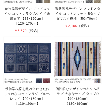
遊牧民風デザイン ノマドスタ
遊牧民風デザイン ノマドスタ
イル コットンラグ Aタイプ 象
イル コットンマット Bタイプ
形文字 【85×120cm】
ダマスク模様 【50×70cm】
【120×170cm】
￥2,100
（税込）
￥3,370
（税込）
幾何学模様を組み合わせたお
個性的なデザインのキリム柄
しゃれなコットンラグ ブルー/
ラグ 大きなサイズ タイプD
レッド 【90×130cm】
【90×130cm】
【130×190cm】
【130×190cm】