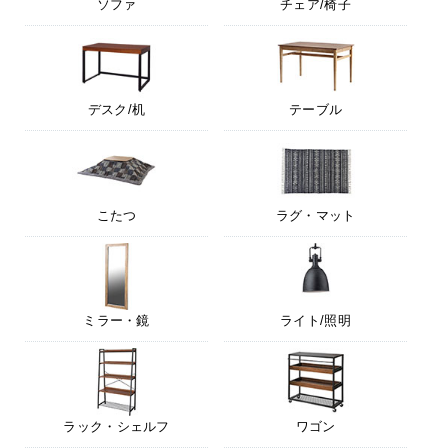
ソファ
チェア/椅子
デスク/机
テーブル
こたつ
ラグ・マット
ミラー・鏡
ライト/照明
ラック・シェルフ
ワゴン