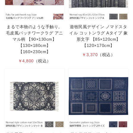
まるで本物のような手触り。
遊牧民風デザイン ノマドスタ
毛皮風パッチワークラグ アニ
イル コットンラグ Aタイプ 象
マル柄 【90×130cm】
形文字 【85×120cm】
【130×180cm】
【120×170cm】
【160×230cm】
￥3,370
（税込）
￥4,800
（税込）