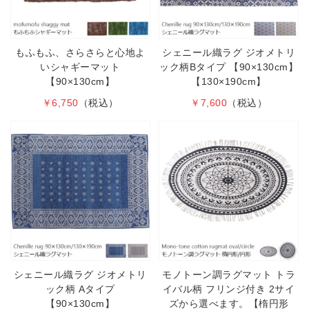
もふもふ、さらさらと心地よ
シェニール織ラグ ジオメトリ
いシャギーマット
ック柄Bタイプ 【90×130cm】
【90×130cm】
【130×190cm】
￥6,750
（税込）
￥7,600
（税込）
シェニール織ラグ ジオメトリ
モノトーン調ラグマット トラ
ック柄 Aタイプ
イバル柄 フリンジ付き 2サイ
【90×130cm】
ズから選べます。【楕円形