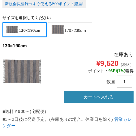
新規会員登録⇒すぐ使える500ポイント贈呈!
サイズを選択してください
130×190cm
170×230cm
130×190cm
在庫あり
¥9,520
（税込）
ポイント：
96
Pt(1%)
獲得
数量
■送料
￥900～(宅配便)
■1～2日後に発送予定。(在庫ありの場合。休業日を除く)
営業カレ
ンダー