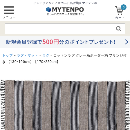
インテリア＆ディスプレイ用品通販 マイテンポ
0
メニュー
カート
トップ
»
ラグ・マット
»
ラグ
» コットンラグ グレー系ボーダー柄 フリンジ付
き 【130×190cm】【170×230cm】