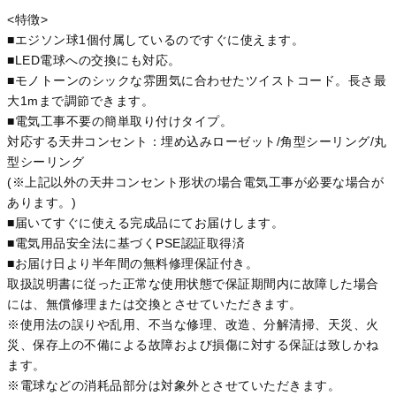
<特徴>
■エジソン球1個付属しているのですぐに使えます。
■LED電球への交換にも対応。
■モノトーンのシックな雰囲気に合わせたツイストコード。長さ最
大1mまで調節できます。
■電気工事不要の簡単取り付けタイプ。
対応する天井コンセント：埋め込みローゼット/角型シーリング/丸
型シーリング
(※上記以外の天井コンセント形状の場合電気工事が必要な場合が
あります。)
■届いてすぐに使える完成品にてお届けします。
■電気用品安全法に基づくPSE認証取得済
■お届け日より半年間の無料修理保証付き。
取扱説明書に従った正常な使用状態で保証期間内に故障した場合
には、無償修理または交換とさせていただきます。
※使用法の誤りや乱用、不当な修理、改造、分解清掃、天災、火
災、保存上の不備による故障および損傷に対する保証は致しかね
ます。
※電球などの消耗品部分は対象外とさせていただきます。