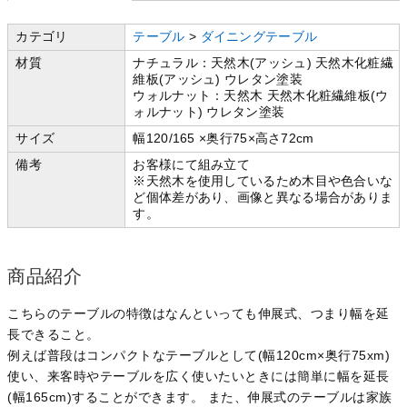
カテゴリ
テーブル
>
ダイニングテーブル
材質
ナチュラル：天然木(アッシュ) 天然木化粧繊
維板(アッシュ) ウレタン塗装
ウォルナット：天然木 天然木化粧繊維板(ウ
ォルナット) ウレタン塗装
サイズ
幅120/165 ×奥行75×高さ72cm
備考
お客様にて組み立て
※天然木を使用しているため木目や色合いな
ど個体差があり、画像と異なる場合がありま
す。
商品紹介
こちらのテーブルの特徴はなんといっても伸展式、つまり幅を延
長できること。
例えば普段はコンパクトなテーブルとして(幅120cm×奥行75xm)
使い、来客時やテーブルを広く使いたいときには簡単に幅を延長
(幅165cm)することができます。 また、伸展式のテーブルは家族