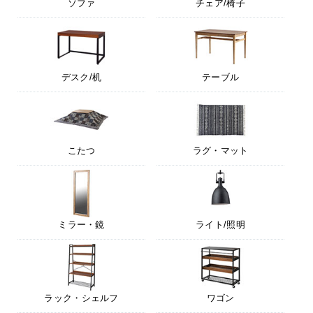
ソファ
チェア/椅子
デスク/机
テーブル
こたつ
ラグ・マット
ミラー・鏡
ライト/照明
ラック・シェルフ
ワゴン