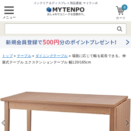
インテリア＆ディスプレイ用品通販 マイテンポ
0
メニュー
カート
トップ
»
テーブル
»
ダイニングテーブル
» 場面に応じて幅を延長できる。伸
展式テーブル エクステンションテーブル 幅120/165cm